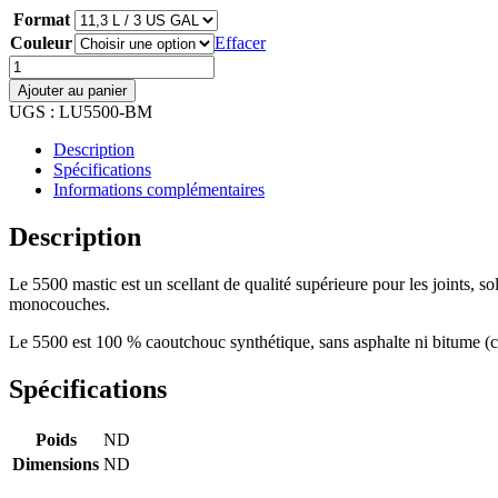
Format
Couleur
Effacer
quantité
de
Ajouter au panier
5500
UGS :
LU5500-BM
MASTIC
Scellant
Description
à
Spécifications
joints
Informations complémentaires
en
mastic
Description
pour
toitures
Le 5500 mastic est un scellant de qualité supérieure pour les joints, so
de
monocouches.
tôle
Le 5500 est 100 % caoutchouc synthétique, sans asphalte ni bitume (con
Spécifications
Poids
ND
Dimensions
ND