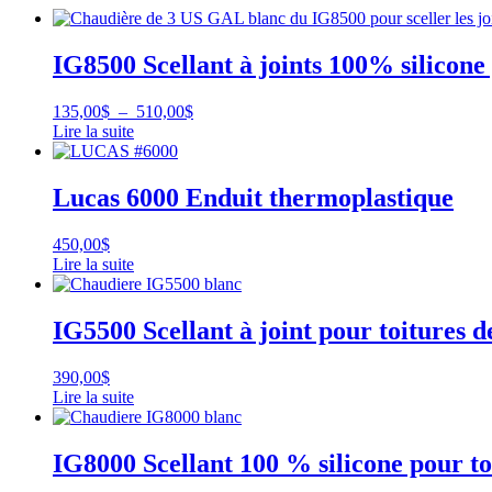
IG8500 Scellant à joints 100% silicone 
Plage
135,00
$
–
510,00
$
de
Lire la suite
Ce
prix :
produit
135,00$
a
à
Lucas 6000 Enduit thermoplastique
plusieurs
510,00$
variations.
450,00
$
Les
Lire la suite
options
peuvent
être
IG5500 Scellant à joint pour toitures de
choisies
sur
la
390,00
$
page
Lire la suite
du
Ce
produit
produit
a
IG8000 Scellant 100 % silicone pour toi
plusieurs