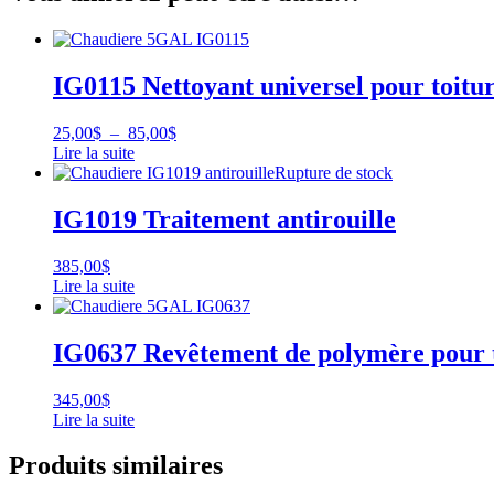
IG0115 Nettoyant universel pour toitu
Plage
25,00
$
–
85,00
$
de
Lire la suite
Ce
prix :
Rupture de stock
produit
25,00$
a
à
IG1019 Traitement antirouille
plusieurs
85,00$
variations.
385,00
$
Les
Lire la suite
options
peuvent
être
IG0637 Revêtement de polymère pour to
choisies
sur
la
345,00
$
page
Lire la suite
du
produit
Produits similaires